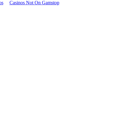
os
Casinos Not On Gamstop